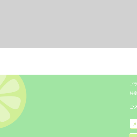
プ
特
ご