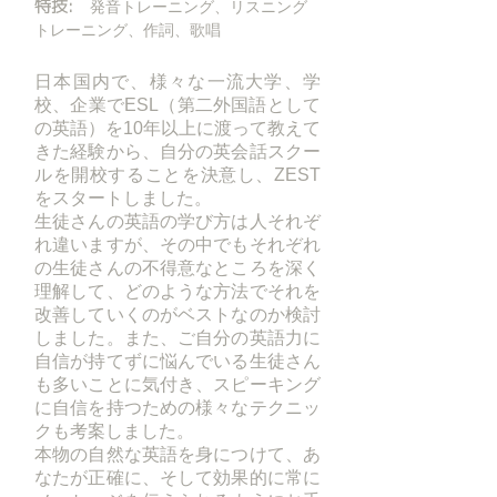
特技:
発音トレーニング、リスニング
トレーニング、作詞、歌唱
日本国内で、様々な一流大学、学
校、企業でESL（第二外国語として
の英語）を10年以上に渡って教えて
きた経験から、自分の英会話スクー
ルを開校することを決意し、ZEST
をスタートしました。
生徒さんの英語の学び方は人それぞ
れ違いますが、その中でもそれぞれ
の生徒さんの不得意なところを深く
理解して、どのような方法でそれを
改善していくのがベストなのか検討
しました。また、ご自分の英語力に
自信が持てずに悩んでいる生徒さん
も多いことに気付き、スピーキング
に自信を持つための様々なテクニッ
クも考案しました。
本物の自然な英語を身につけて、あ
なたが正確に、そして効果的に常に