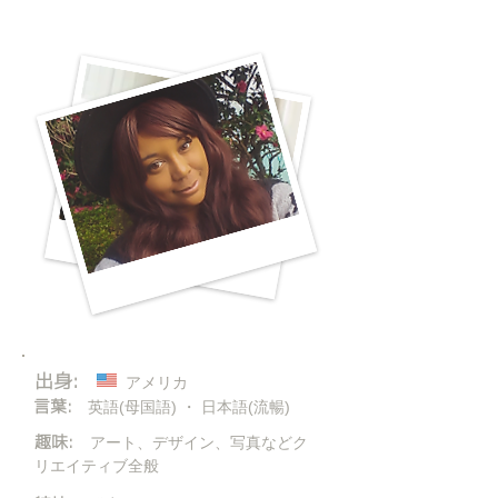
出身:
アメリカ
言葉
:
英語(母国語) ・ 日本語(流暢)
趣味:
アート
、デザイン、写真などク
リエイティブ全般