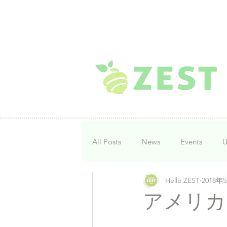
MENU
All Posts
News
Events
U
Hello ZEST
2018年
アメリカンB