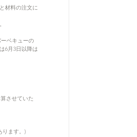
と材料の注文に
。
バーベキューの
は6月3日以降は
 加算させていた
あります。)