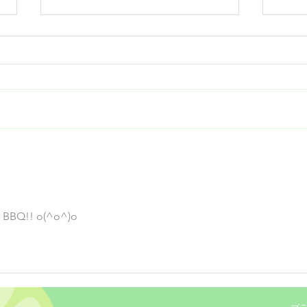
Grand Opening Sales
Zest
he BBQ!! o(^o^)o 